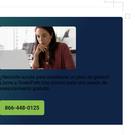
¿Necesita ayuda para establecer un plan de gastos?
Llame a GreenPath hoy mismo para una sesión de
asesoramiento gratuito.
866-448-0125