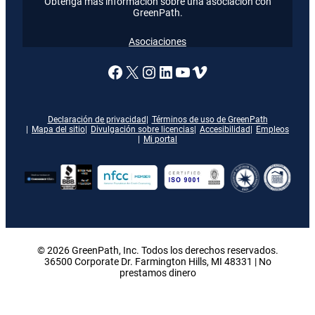
Obtenga más información sobre una asociación con
GreenPath.
Asociaciones
Enlace a nuestra página de
X
Enlace a nuestra págin
Enlace a nuestra pág
Enlace a nuestra 
Vimeo
Declaración de privacidad
Términos de uso de GreenPath
Mapa del sitio
Divulgación sobre licencias
Accesibilidad
Empleos
Mi portal
© 2026 GreenPath, Inc. Todos los derechos reservados.
36500 Corporate Dr. Farmington Hills, MI 48331 | No
prestamos dinero