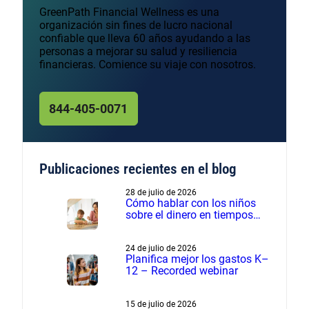
GreenPath Financial Wellness es una
organización sin fines de lucro nacional
confiable que lleva 60 años ayudando a las
personas a mejorar su salud y resiliencia
financieras. Comience su viaje con nosotros.
844-405-0071
Publicaciones recientes en el blog
28 de julio de 2026
Cómo hablar con los niños
sobre el dinero en tiempos
financieros difíciles
24 de julio de 2026
Planifica mejor los gastos K–
12 – Recorded webinar
15 de julio de 2026