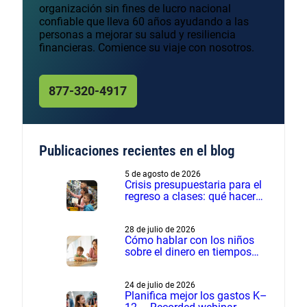
organización sin fines de lucro nacional
confiable que lleva 60 años ayudando a las
personas a mejorar su salud y resiliencia
financieras. Comience su viaje con nosotros.
877-320-4917
Publicaciones recientes en el blog
5 de agosto de 2026
Crisis presupuestaria para el
regreso a clases: qué hacer
cuando los gastos son más
de lo planeado
28 de julio de 2026
Cómo hablar con los niños
sobre el dinero en tiempos
financieros difíciles
24 de julio de 2026
Planifica mejor los gastos K–