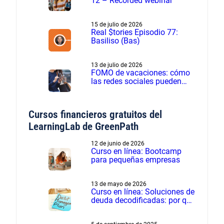
12 – Recorded webinar
15 de julio de 2026
Real $tories Episodio 77:
Basiliso (Bas)
13 de julio de 2026
FOMO de vacaciones: cómo
las redes sociales pueden
influir en los gastos de
verano
Cursos financieros gratuitos del
LearningLab de GreenPath
12 de junio de 2026
Curso en línea: Bootcamp
para pequeñas empresas
13 de mayo de 2026
Curso en línea: Soluciones de
deuda decodificadas: por qué
el manejo de deudas supera
a la liquidación de deudas