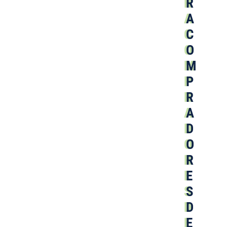
R
A
C
O
M
P
R
A
D
O
R
E
S
D
E