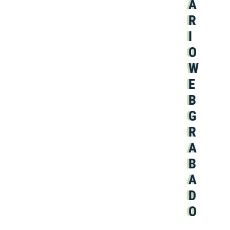
A
R
I
O
W
E
B
G
R
A
B
A
D
O