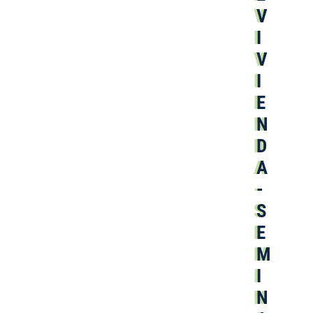
V
I
V
I
E
N
D
A
-
S
E
M
I
N