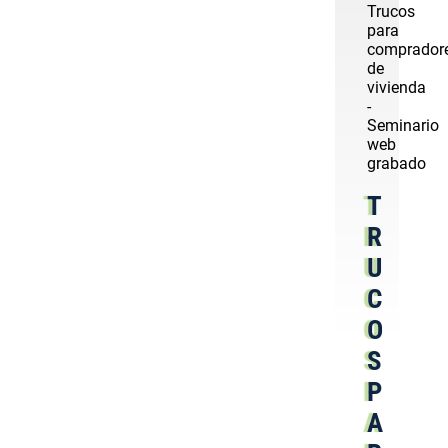
Trucos
para
comprador
de
vivienda
-
Seminario
web
grabado
T
R
U
C
O
S
P
A