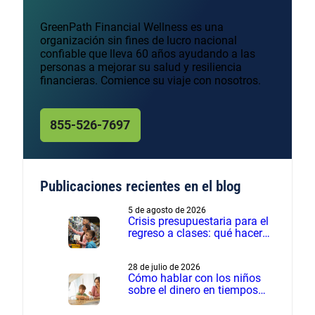
GreenPath Financial Wellness es una
organización sin fines de lucro nacional
confiable que lleva 60 años ayudando a las
personas a mejorar su salud y resiliencia
financieras. Comience su viaje con nosotros.
855-526-7697
Publicaciones recientes en el blog
5 de agosto de 2026
Crisis presupuestaria para el
regreso a clases: qué hacer
cuando los gastos son más
de lo planeado
28 de julio de 2026
Cómo hablar con los niños
sobre el dinero en tiempos
financieros difíciles