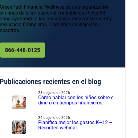
GreenPath Financial Wellness es una organización
sin fines de lucro nacional confiable que lleva 60
años ayudando a las personas a mejorar su salud y
resiliencia financieras. Comience su viaje con
nosotros.
866-448-0125
Publicaciones recientes en el blog
28 de julio de 2026
Cómo hablar con los niños sobre el
dinero en tiempos financieros
difíciles
24 de julio de 2026
Planifica mejor los gastos K–12 –
Recorded webinar