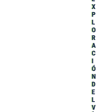
X
P
L
O
R
A
C
I
Ó
N
D
E
L
V