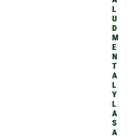
L
U
D
M
E
N
T
A
L
Y
L
A
S
A