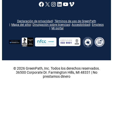
Enlace a nuestra página de
X
Enlace a nuestra págin
Enlace a nuestra pág
Enlace a nuestra 
Vimeo
Declaración de privacidad
Términos de uso de GreenPath
Mapa del sitio
Divulgación sobre licencias
Accesibilidad
Empleos
Mi portal
© 2026 GreenPath, Inc. Todos los derechos reservados.
36500 Corporate Dr. Farmington Hills, MI 48331 | No
prestamos dinero