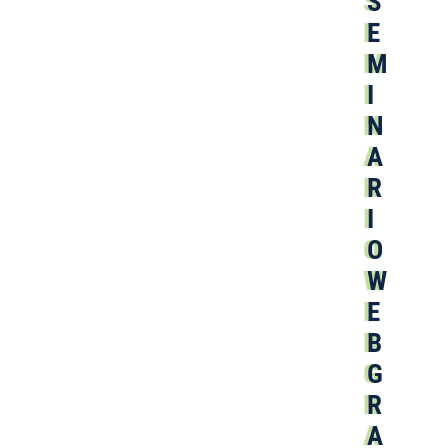
S
E
M
I
N
A
R
I
O
W
E
B
G
R
A