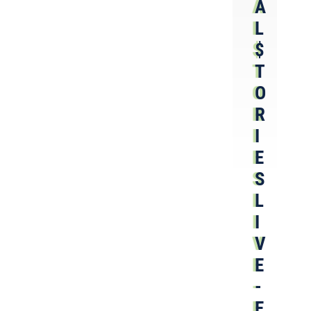
A
L
$
T
O
R
I
E
S
L
I
V
E
-
E