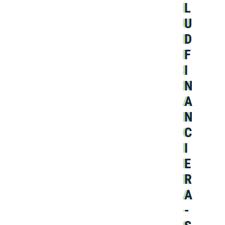
L
U
D
F
I
N
A
N
C
I
E
R
A
-