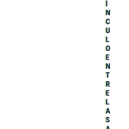
Í
N
C
U
L
O
E
N
T
R
E
L
A
S
A