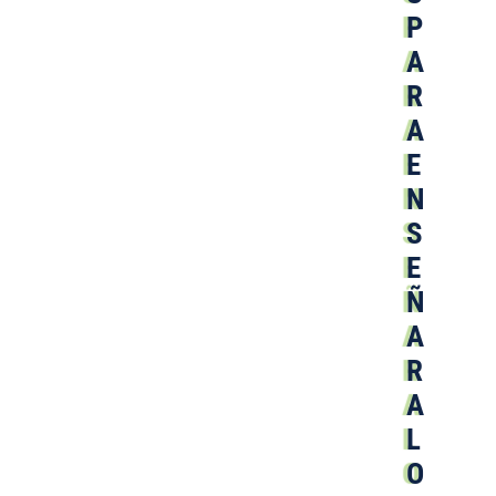
P
A
R
A
E
N
S
E
Ñ
A
R
A
L
O