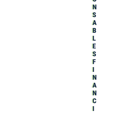
N
S
A
B
L
E
S
F
I
N
A
N
C
I