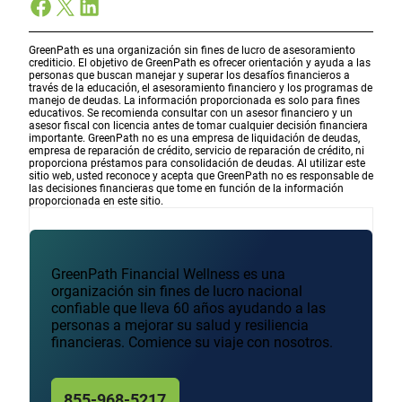
Facebook
X
LinkedIn
GreenPath es una organización sin fines de lucro de asesoramiento
crediticio. El objetivo de GreenPath es ofrecer orientación y ayuda a las
personas que buscan manejar y superar los desafíos financieros a
través de la educación, el asesoramiento financiero y los programas de
manejo de deudas. La información proporcionada es solo para fines
educativos. Se recomienda consultar con un asesor financiero y un
asesor fiscal con licencia antes de tomar cualquier decisión financiera
importante. GreenPath no es una empresa de liquidación de deudas,
empresa de reparación de crédito, servicio de reparación de crédito, ni
proporciona préstamos para consolidación de deudas. Al utilizar este
sitio web, usted reconoce y acepta que GreenPath no es responsable de
las decisiones financieras que tome en función de la información
proporcionada en este sitio.
GreenPath Financial Wellness es una
organización sin fines de lucro nacional
confiable que lleva 60 años ayudando a las
personas a mejorar su salud y resiliencia
financieras. Comience su viaje con nosotros.
855-968-5217