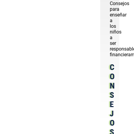
Consejos
para
enseñar
a
los
niños
a
ser
responsabl
financiera
C
O
N
S
E
J
O
S