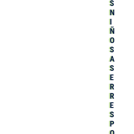
S
N
I
Ñ
O
S
A
S
E
R
R
E
S
P
O