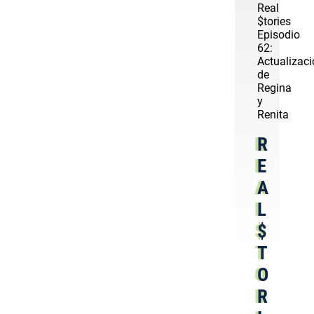
Real
$tories
Episodio
62:
Actualizac
de
Regina
y
Renita
R
E
A
L
$
T
O
R