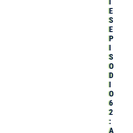
I
E
S
E
P
I
S
O
D
I
O
6
2
:
A