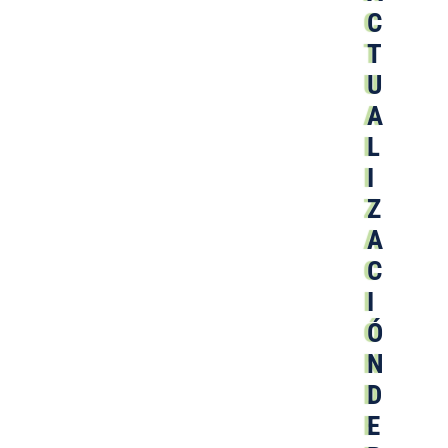
C
T
U
A
L
I
Z
A
C
I
Ó
N
D
E