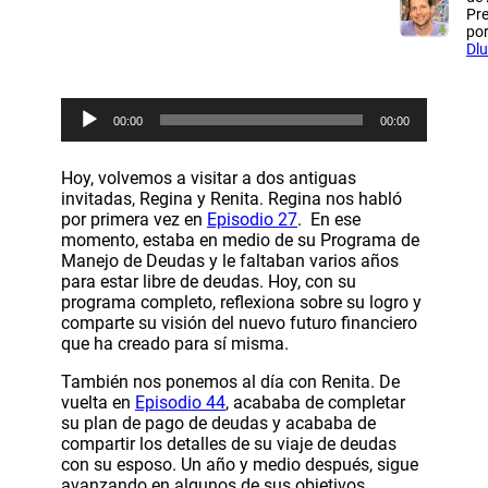
Pr
po
Dl
R
00:00
00:00
e
p
r
Hoy, volvemos a visitar a dos antiguas
o
invitadas, Regina y Renita. Regina nos habló
d
por primera vez en
Episodio 27
. En ese
u
momento, estaba en medio de su Programa de
c
Manejo de Deudas y le faltaban varios años
t
para estar libre de deudas. Hoy, con su
o
programa completo, reflexiona sobre su logro y
r
comparte su visión del nuevo futuro financiero
d
que ha creado para sí misma.
e
a
También nos ponemos al día con Renita. De
u
vuelta en
Episodio 44
, acababa de completar
d
su plan de pago de deudas y acababa de
i
compartir los detalles de su viaje de deudas
o
con su esposo. Un año y medio después, sigue
avanzando en algunos de sus objetivos