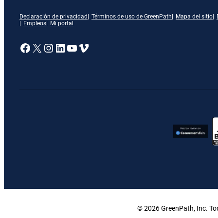
Declaración de privacidad
Términos de uso de GreenPath
Mapa del sitio
Empleos
Mi portal
Enlace a nuestra página de Facebook
X
Enlace a nuestra página de Insta
Enlace a nuestra página de Lin
Enlace a nuestra página de 
Vimeo
© 2026 GreenPath, Inc. Tod