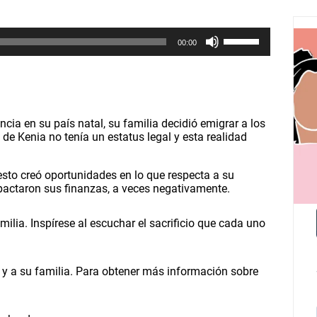
U
00:00
t
i
l
i
c
e
l
ncia en su país natal, su familia decidió emigrar a los
a
de Kenia no tenía un estatus legal y esta realidad
s
t
e
esto creó oportunidades en lo que respecta a su
c
actaron sus finanzas, a veces negativamente.
l
a
lia. Inspírese al escuchar el sacrificio que cada uno
s
d
e
f
la y a su familia. Para obtener más información sobre
l
e
c
h