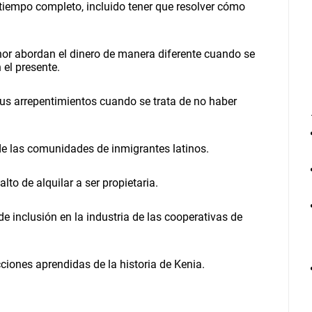
 tiempo completo, incluido tener que resolver cómo
j
a
r
e
or abordan el dinero de manera diferente cuando se
l
 el presente.
v
o
l
us arrepentimientos cuando se trata de no haber
u
m
e
e las comunidades de inmigrantes latinos.
n
.
lto de alquilar a ser propietaria.
e inclusión en la industria de las cooperativas de
cciones aprendidas de la historia de Kenia.