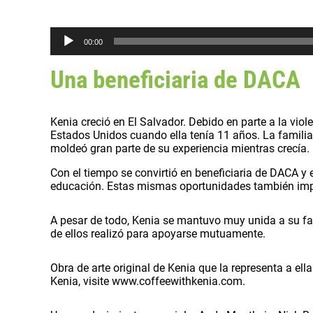
R
00:00
e
p
Una beneficiaria de DACA
r
o
d
u
Kenia creció en El Salvador. Debido en parte a la viole
c
Estados Unidos cuando ella tenía 11 años. La familia 
t
moldeó gran parte de su experiencia mientras crecía.
o
r
Con el tiempo se convirtió en beneficiaria de DACA y 
d
educación. Estas mismas oportunidades también imp
e
a
u
A pesar de todo, Kenia se mantuvo muy unida a su fami
d
de ellos realizó para apoyarse mutuamente.
i
o
Obra de arte original de Kenia que la representa a el
Kenia, visite www.coffeewithkenia.com.