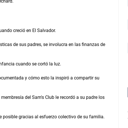
echard.
a
a
r
r
i
b
uando creció en El Salvador.
a
/
sticas de sus padres, se involucra en las finanzas de
a
b
a
j
nfancia cuando se cortó la luz.
o
p
a
ndocumentada y cómo esto la inspiró a compartir su
r
a
s
u
a membresía del Sam's Club le recordó a su padre los
b
i
r
posible gracias al esfuerzo colectivo de su familia.
o
b
a