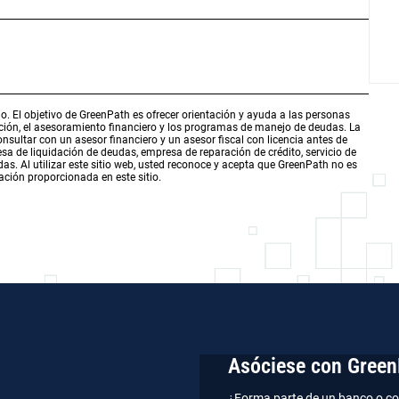
o. El objetivo de GreenPath es ofrecer orientación y ayuda a las personas
ación, el asesoramiento financiero y los programas de manejo de deudas. La
sultar con un asesor financiero y un asesor fiscal con licencia antes de
a de liquidación de deudas, empresa de reparación de crédito, servicio de
s. Al utilizar este sitio web, usted reconoce y acepta que GreenPath no es
ación proporcionada en este sitio.
Asóciese con Green
¿Forma parte de un banco o co