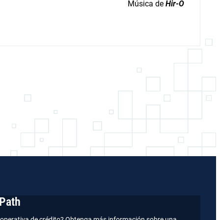
Música de
Hir-O
Path
operativa de crédito? Obtenga más información sobre una