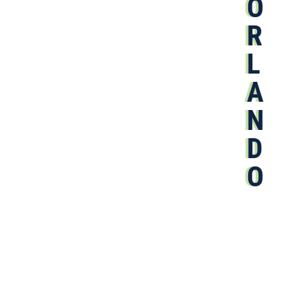
O
R
L
A
N
D
O