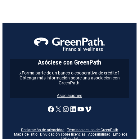
Asóciese con GreenPath
¿Forma parte de un banco o cooperativa de crédito?
Obtenga más información sobre una asociación con
GreenPath.
Asociaciones
Enlace a nuestra página de
X
Enlace a nuestra págin
Enlace a nuestra pág
Enlace a nuestra 
Vimeo
Declaración de privacidad
Términos de uso de GreenPath
Mapa del sitio
Divulgación sobre licencias
Accesibilidad
Empleos
Mi portal