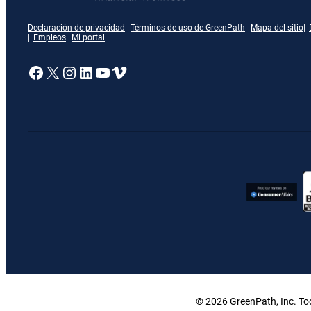
Declaración de privacidad
Términos de uso de GreenPath
Mapa del sitio
Empleos
Mi portal
Enlace a nuestra página de Facebook
X
Enlace a nuestra página de Insta
Enlace a nuestra página de Lin
Enlace a nuestra página de 
Vimeo
© 2026 GreenPath, Inc. Tod