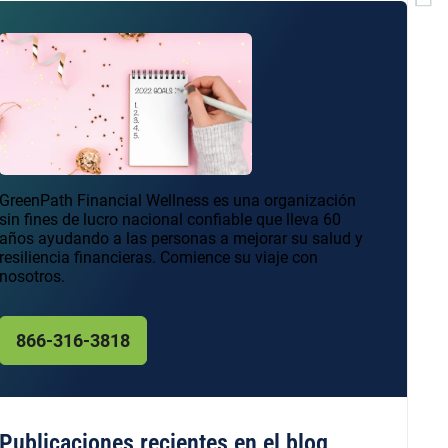
GreenPath Financial Wellness es una organización
sin fines de lucro nacional confiable que lleva 60
años ayudando a las personas a mejorar su salud y
resiliencia financieras. Comience su viaje con
nosotros.
866-316-3818
Publicaciones recientes en el blog