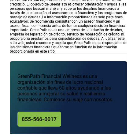
GreenPath es una organización sin fines de lucro de asesoramiento
crediticio. El objetivo de GreenPath es ofrecer orientación y ayuda a las
personas que buscan manejar y superar los desafíos financieros a
través de la educación, el asesoramiento financiero y los programas de
manejo de deudas. La información proporcionada es solo para fines
educativos. Se recomienda consultar con un asesor financiero y un
asesor fiscal con licencia antes de tomar cualquier decisión financiera
importante. GreenPath no es una empresa de liquidación de deudas,
empresa de reparación de crédito, servicio de reparación de crédito, ni
proporciona préstamos para consolidación de deudas. Al utilizar este
sitio web, usted reconoce y acepta que GreenPath no es responsable de
las decisiones financieras que tome en función de la información
proporcionada en este sitio.
GreenPath Financial Wellness es una
organización sin fines de lucro nacional
confiable que lleva 60 años ayudando a las
personas a mejorar su salud y resiliencia
financieras. Comience su viaje con nosotros.
855-566-0017