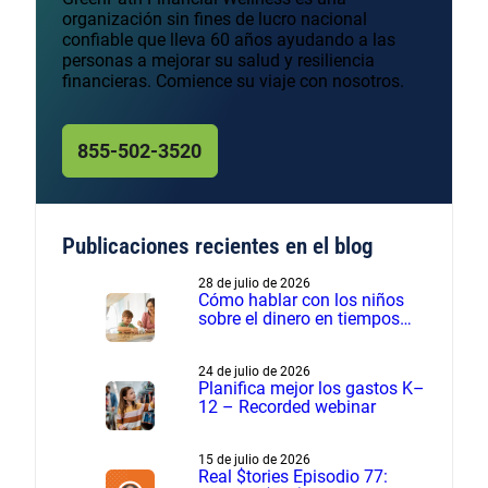
organización sin fines de lucro nacional
confiable que lleva 60 años ayudando a las
personas a mejorar su salud y resiliencia
financieras. Comience su viaje con nosotros.
855-502-3520
Publicaciones recientes en el blog
28 de julio de 2026
Cómo hablar con los niños
sobre el dinero en tiempos
financieros difíciles
24 de julio de 2026
Planifica mejor los gastos K–
12 – Recorded webinar
15 de julio de 2026
Real $tories Episodio 77: