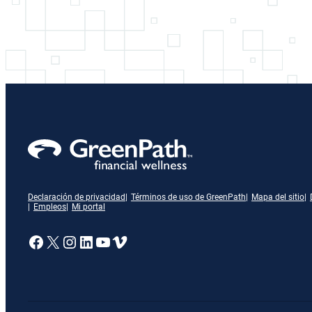
Declaración de privacidad
Términos de uso de GreenPath
Mapa del sitio
Empleos
Mi portal
Enlace a nuestra página de Facebook
X
Enlace a nuestra página de Insta
Enlace a nuestra página de Lin
Enlace a nuestra página de 
Vimeo