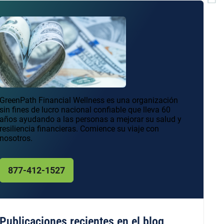
GreenPath Financial Wellness es una organización
sin fines de lucro nacional confiable que lleva 60
años ayudando a las personas a mejorar su salud y
resiliencia financieras. Comience su viaje con
nosotros.
877-412-1527
Publicaciones recientes en el blog