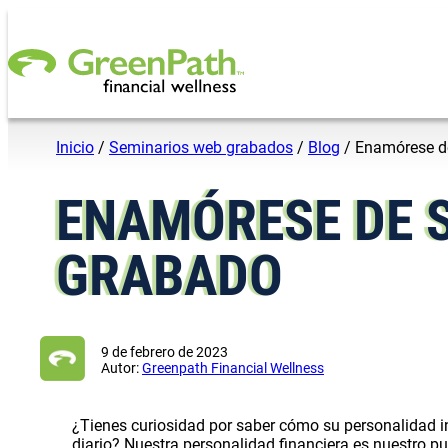
Saltar al contenido
Inicio
/
Seminarios web grabados
/
Blog
/
Enamórese de
ENAMÓRESE DE S
GRABADO
9 de febrero de 2023
Autor:
Greenpath Financial Wellness
¿Tienes curiosidad por saber cómo su personalidad in
diario? Nuestra personalidad financiera es nuestro pu