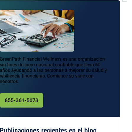
GreenPath Financial Wellness es una organización
sin fines de lucro nacional confiable que lleva 60
años ayudando a las personas a mejorar su salud y
resiliencia financieras. Comience su viaje con
nosotros.
855-361-5073
Publicaciones recientes en el blog