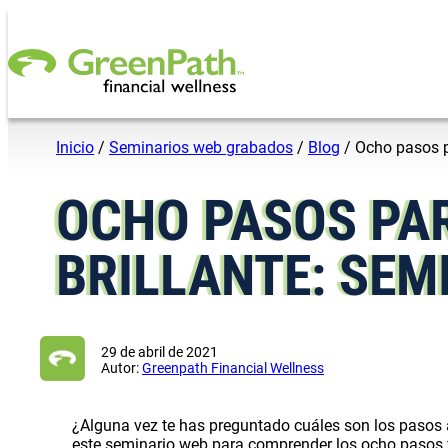
Saltar al contenido
Inicio
/
Seminarios web grabados
/
Blog
/
Ocho pasos p
OCHO PASOS PA
BRILLANTE: SE
29 de abril de 2021
Autor:
Greenpath Financial Wellness
¿Alguna vez te has preguntado cuáles son los pasos a
este seminario web para comprender los ocho pasos f