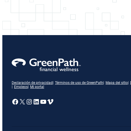
Declaración de privacidad
Términos de uso de GreenPath
Mapa del sitio
Empleos
Mi portal
Enlace a nuestra página de Facebook
X
Enlace a nuestra página de Insta
Enlace a nuestra página de Lin
Enlace a nuestra página de 
Vimeo