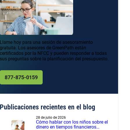
Llame hoy para una sesión de asesoramiento
gratuita. Los asesores de GreenPath están
certificados por la NFCC y pueden responder a todas
sus preguntas sobre la planificación del presupuesto.
877-875-0159
Publicaciones recientes en el blog
28 de julio de 2026
Cómo hablar con los niños sobre el
dinero en tiempos financieros