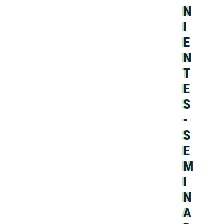
N
I
E
N
T
E
S
-
S
E
M
I
N
A