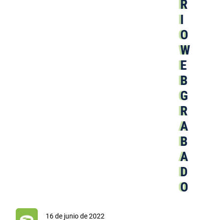
R
I
O
W
E
B
G
R
A
B
A
D
O
16 de junio de 2022