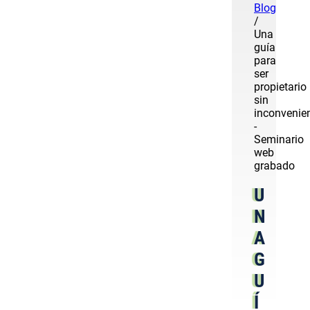
Blog
/
Una
guía
para
ser
propietario
sin
inconvenie
-
Seminario
web
grabado
U
N
A
G
U
Í