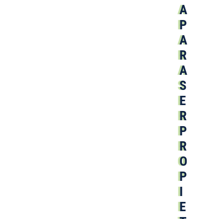
A
P
A
R
A
S
E
R
P
R
O
P
I
E