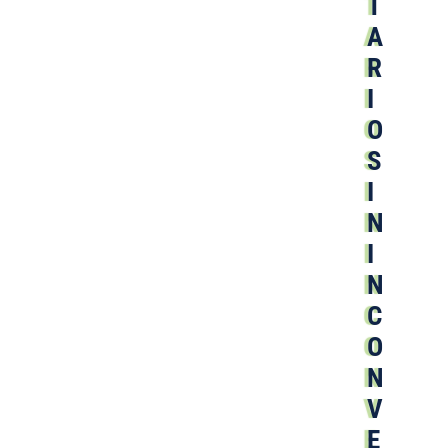
T
A
R
I
O
S
I
N
I
N
C
O
N
V
E