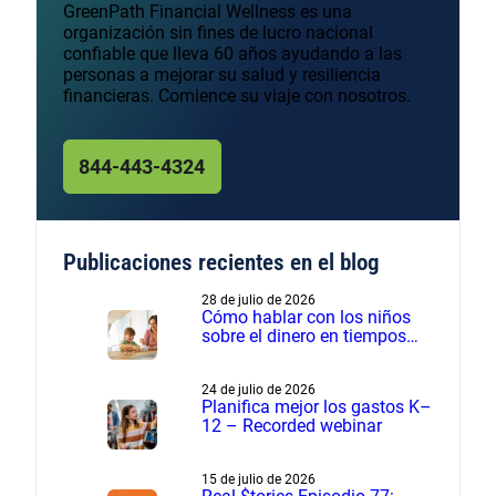
GreenPath Financial Wellness es una
organización sin fines de lucro nacional
confiable que lleva 60 años ayudando a las
personas a mejorar su salud y resiliencia
financieras. Comience su viaje con nosotros.
844-443-4324
Publicaciones recientes en el blog
28 de julio de 2026
Cómo hablar con los niños
sobre el dinero en tiempos
financieros difíciles
24 de julio de 2026
Planifica mejor los gastos K–
12 – Recorded webinar
15 de julio de 2026