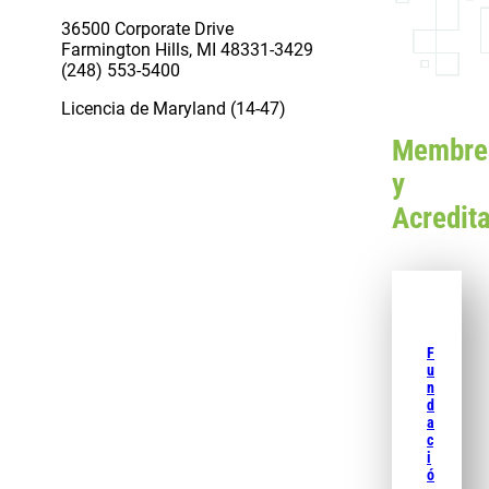
36500 Corporate Drive
Farmington Hills, MI 48331-3429
(248) 553-5400
Licencia de Maryland (14-47)
Membre
y
Acredit
F
u
n
d
a
c
i
ó